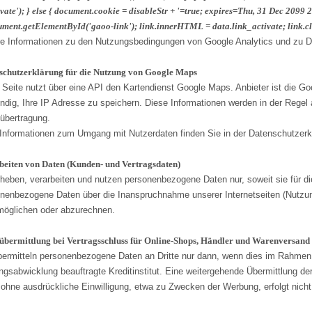
vate'); } else { document.cookie = disableStr + '=true; expires=Thu, 31 Dec 2099 
ment.getElementById('gaoo-link'); link.innerHTML = data.link_activate; link.clas
e Informationen zu den Nutzungsbedingungen von Google Analytics und zu Da
schutzerklärung für die Nutzung von Google Maps
 Seite nutzt über eine API den Kartendienst Google Maps. Anbieter ist die 
ndig, Ihre IP Adresse zu speichern. Diese Informationen werden in der Regel 
übertragung.
Informationen zum Umgang mit Nutzerdaten finden Sie in der Datenschutzer
beiten von Daten (Kunden- und Vertragsdaten)
rheben, verarbeiten und nutzen personenbezogene Daten nur, soweit sie für di
nenbezogene Daten über die Inanspruchnahme unserer Internetseiten (Nutzungs
möglichen oder abzurechnen.
übermittlung bei Vertragsschluss für Online-Shops, Händler und Warenversand
bermitteln personenbezogene Daten an Dritte nur dann, wenn dies im Rahmen d
ngsabwicklung beauftragte Kreditinstitut. Eine weitergehende Übermittlung de
e ohne ausdrückliche Einwilligung, etwa zu Zwecken der Werbung, erfolgt nicht