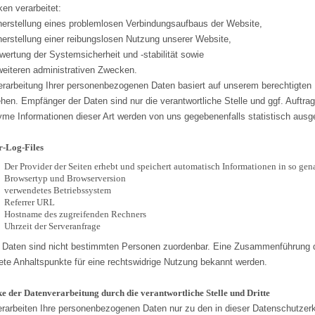
en verarbeitet:
herstellung eines problemlosen Verbindungsaufbaus der Website,
herstellung einer reibungslosen Nutzung unserer Website,
wertung der Systemsicherheit und -stabilität sowie
weiteren administrativen Zwecken.
erarbeitung Ihrer personenbezogenen Daten basiert auf unserem berechtigte
ehen. Empfänger der Daten sind nur die verantwortliche Stelle und ggf. Auftrag
me Informationen dieser Art werden von uns gegebenenfalls statistisch ausgew
r-Log-Files
Der Provider der Seiten erhebt und speichert automatisch Informationen in so gena
Browsertyp und Browserversion
verwendetes Betriebssystem
Referrer URL
Hostname des zugreifenden Rechners
Uhrzeit der Serveranfrage
 Daten sind nicht bestimmten Personen zuordenbar. Eine Zusammenführung di
ete Anhaltspunkte für eine rechtswidrige Nutzung bekannt werden.
e der Datenverarbeitung durch die verantwortliche Stelle und Dritte
erarbeiten Ihre personenbezogenen Daten nur zu den in dieser Datenschutzerk