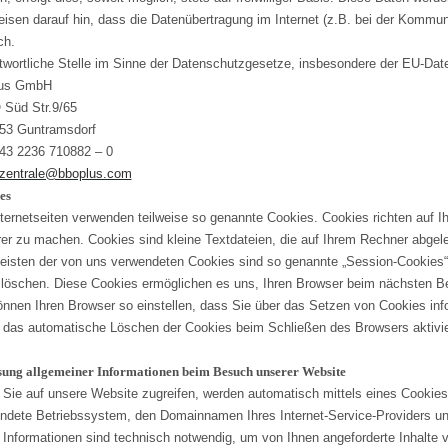
eisen darauf hin, dass die Datenübertragung im Internet (z.B. bei der Kommuni
ch.
twortliche Stelle im Sinne der Datenschutzgesetze, insbesondere der EU-Da
lus GmbH
 Süd Str.9/65
53 Guntramsdorf
+43 2236 710882 – 0
zentrale@bboplus.com
es
nternetseiten verwenden teilweise so genannte Cookies. Cookies richten auf I
rer zu machen. Cookies sind kleine Textdateien, die auf Ihrem Rechner abgele
eisten der von uns verwendeten Cookies sind so genannte „Session-Cookies“.
 löschen. Diese Cookies ermöglichen es uns, Ihren Browser beim nächsten 
önnen Ihren Browser so einstellen, dass Sie über das Setzen von Cookies inf
 das automatische Löschen der Cookies beim Schließen des Browsers aktiviere
sung allgemeiner Informationen beim Besuch unserer Website
Sie auf unsere Website zugreifen, werden automatisch mittels eines Cookies 
ndete Betriebssystem, den Domainnamen Ihres Internet-Service-Providers und
 Informationen sind technisch notwendig, um von Ihnen angeforderte Inhalte 