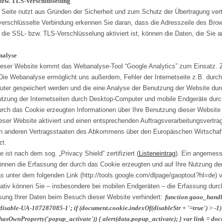
bzw. TLS-Verschlüsselung
 Seite nutzt aus Gründen der Sicherheit und zum Schutz der Übertragung vertr
verschlüsselte Verbindung erkennen Sie daran, dass die Adresszeile des Brows
die SSL- bzw. TLS-Verschlüsselung aktiviert ist, können die Daten, die Sie an
alyse
ieser Website kommt das Webanalyse-Tool “Google Analytics” zum Einsatz. Zwe
 Die Webanalyse ermöglicht uns außerdem, Fehler der Internetseite z.B. durch
ter gespeichert werden und die eine Analyse der Benutzung der Website durc
utzung der Internetseiten durch Desktop-Computer und mobile Endgeräte dur
urch das Cookie erzeugten Informationen über Ihre Benutzung dieser Website 
ieser Website aktiviert und einen entsprechenden Auftragsverarbeitungsvertr
in anderen Vertragsstaaten des Abkommens über den Europäischen Wirtschafts
zt.
 ist nach dem sog. „Privacy Shield“ zertifiziert (
Listeneintrag
). Ein angemess
önnen die Erfassung der durch das Cookie erzeugten und auf Ihre Nutzung der
as unter dem folgenden Link (http://tools.google.com/dlpage/gaoptout?hl=de) v
nativ können Sie – insbesondere bei mobilen Endgeräten – die Erfassung durch
sung Ihrer Daten beim Besuch dieser Website verhindert:
function gaoo_handle
disable-UA-107287085-1'; if (document.cookie.indexOf(disableStr + '=true') > -1)
hasOwnProperty('popup_activate')) { alert(data.popup_activate); } var link = do