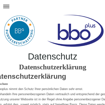
Datenschutz
Datenschutzerklärung
tenschutzerklärung
schutz
boplus nimmt den Schutz Ihrer persönlichen Daten sehr ernst.
ehandeln Ihre personenbezogenen Daten vertraulich und entsprechend der ges
utzung unserer Webseite ist in der Regel ohne Angabe personenbezogener Da
n, erfolgt dies, soweit möglich, stets auf freiwilliger Basis. Diese Daten wer